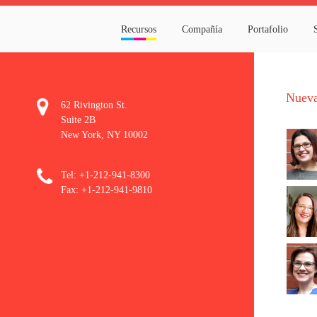
Recursos
Compañía
P
62 Rivington St.
Suite 2B
New York, NY 10002
Tel: +1-212-941-8300
Fax: +1-212-941-9810