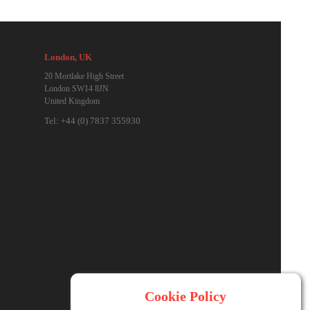
ncisco, CA
London, UK
treet, Suite D
20 Mortlake High Street
A 95616
London SW14 8JN
United Kingdom
-415-433-3488
-415-433-3489
Tel: +44 (0) 7837 355930
 Australia
nts Drive
each, NSW 2251
1 (0) 419-276385