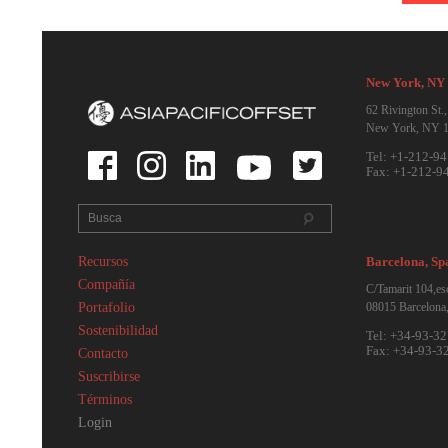
New Y
62 Rivi
New Yo
Tel: +
Fax: +
Recursos
Barcel
Compañía
C/Tamar
Portafolio
08015 B
Sostenibilidad
Tel: +
Fax: +
Contacto